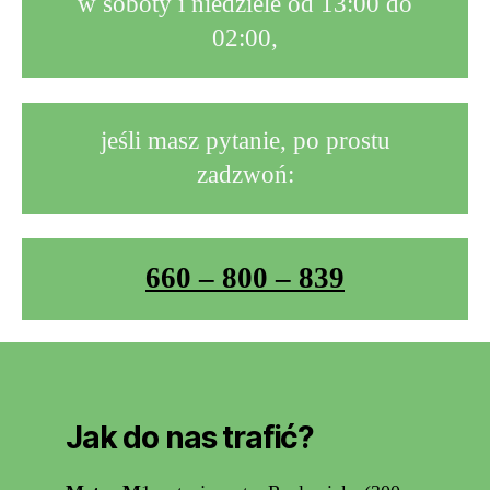
w soboty i niedziele od 13:00 do
02:00,
jeśli masz pytanie, po prostu
zadzwoń:
660 – 800 – 839
Jak do nas trafić?