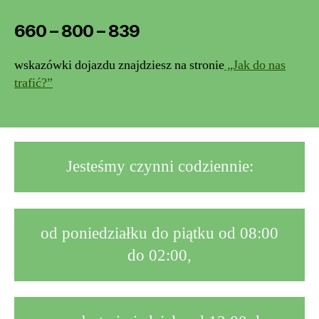
660 – 800 – 839
wskazówki dojazdu znajdziesz na stronie
„Jak do nas
trafić?”
Jesteśmy czynni codziennie:
od poniedziałku do piątku od 08:00
do 02:00,