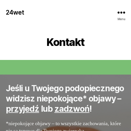
24wet
Menu
Kontakt
Jeśli u Twojego podopiecznego
widzisz niepokojące* objawy –
przyjedź
lub
zadzwoń
!
*niepokojące objawy – to wszystkie zachowania, które
nie są typowe dla Twojego zwierzaka.