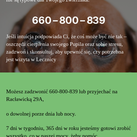
660 – 800 – 839
Jeśli intuicja podpowiada Ci, że coś może być nie tak –
oszczędź cierpienia swojego Pupila oraz sobie stresu,
zadzwoń i skonsultuj, aby upewnić się, czy potrzebna
jest wizyta w Lecznicy
Możesz zadzwonić 660-800-839 lub przyjechać na
Racławicką 29A,
o dowolnej porze dnia lub nocy.
7 dni w tygodniu, 365 dni w roku jesteśmy gotowi zrobić
wszystko, co w naszej mocy, żeby pomóc.